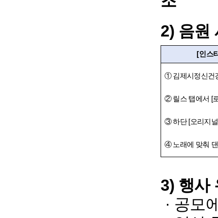
조
2) 음
[
인스
①
김제시정신건
②
릴스 탭에서
[
③
하단
[
오리지널
④
노래에 맞춰 댄
3) 행
· 공모