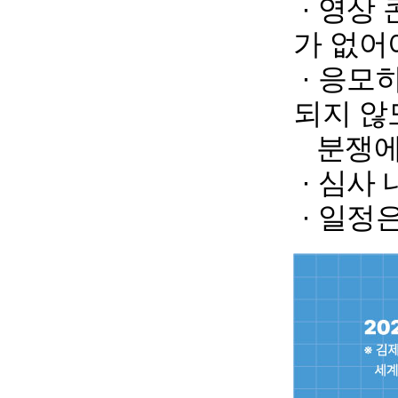
· 영상
가
없어야
· 응모
되지
않
분쟁에 
· 심사
· 일정