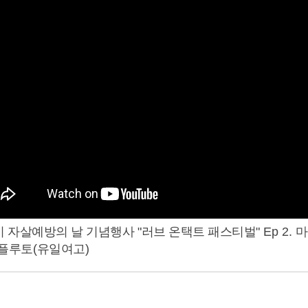
시 자살예방의 날 기념행사
"
러브 온택트 패스티벌
" Ep 2.
마
플루토
(
유일여고
)