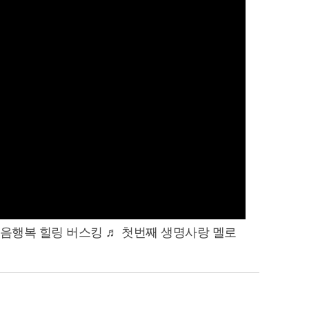
음행복 힐링 버스킹
♬
첫번째 생명사랑 멜로